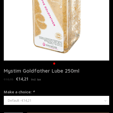
Mystim Goldfather Lube 250ml
€14,21
€18,95
Incl. tax
Make a choice:
*