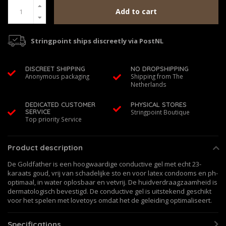
Add to cart
Stringpoint ships discreetly via PostNL
DISCREET SHIPPING
NO DROPSHIPPING
Anonymous packaging
Shipping from The
Netherlands
DEDICATED CUSTOMER
PHYSICAL STORES
SERVICE
Stringpoint Boutique
Top priority Service
Product description
De Goldfather is een hoogwaardige conductive gel met echt 23-
karaats goud, vrij van schadelijke sto en voor latex condooms en ph-
optimaal, in water oplosbaar en vetvrij. De huidverdraagzaamheid is
dermatologisch bevestigd. De conductive gel is uitstekend geschikt
voor het spelen met lovetoys omdat het de geleiding optimaliseert.
Specifications