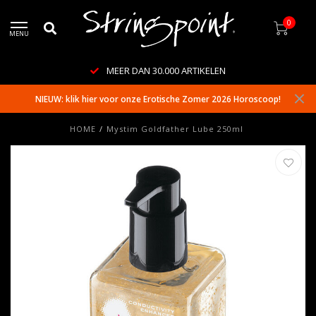
0
MENU
MEER DAN 30.000 ARTIKELEN
NIEUW: klik hier voor onze Erotische Zomer 2026 Horoscoop!
HOME
/
Mystim Goldfather Lube 250ml