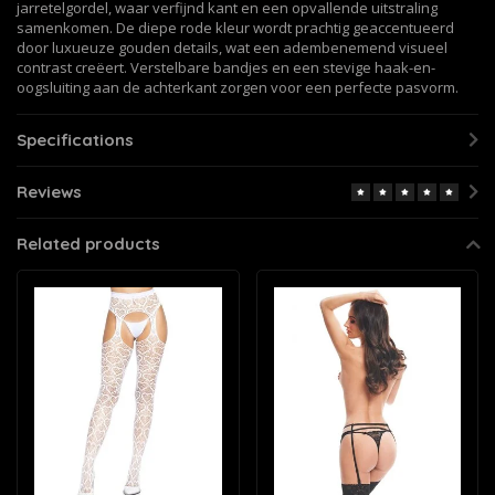
jarretelgordel, waar verfijnd kant en een opvallende uitstraling
samenkomen. De diepe rode kleur wordt prachtig geaccentueerd
door luxueuze gouden details, wat een adembenemend visueel
contrast creëert. Verstelbare bandjes en een stevige haak-en-
oogsluiting aan de achterkant zorgen voor een perfecte pasvorm.
Specifications
Reviews
Related products