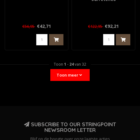
€42,71
€92,21
€56,95
€122,95
Toon
1
-
24
van 32
Toon meer
SUBSCRIBE TO OUR STRINGPOINT
NEWSROOM LETTER
Blijf op de hoogte over onze laatste acties