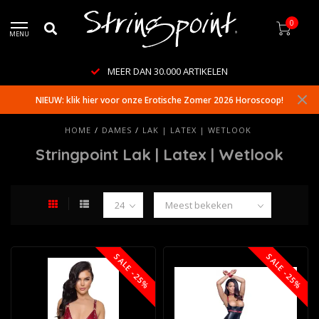
0
MENU
WERELDWIJDE LEVERING
NIEUW: klik hier voor onze Erotische Zomer 2026 Horoscoop!
HOME
/
DAMES
/
LAK | LATEX | WETLOOK
Stringpoint Lak | Latex | Wetlook
SALE -25%
SALE -25%