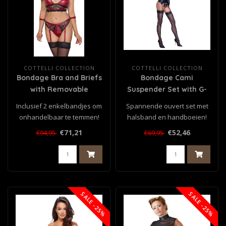
COTTELLI COLLECTION
COTTELLI COLLECTION
Bondage Bra and Briefs
Bondage Cami
with Removable
Suspender Set with G-
Suspender Straps
String
Inclusief 2 enkelbandjes om
Spannende ouvert set met
onhandelbaar te temmen!
halsband en handboeien!
Bralette plus jarretelslip ..
Openvallende jarretel
€71,21
€52,46
€94,95
€69,95
chemise ..
SALE -25%
SALE -25%