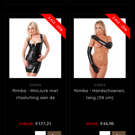
SALE -25%
SALE -25%
RIMBA
RIMBA
Rimba - MiniJurk met
Rimba - Handschoenen,
ritssluiting aan de
lang (58 cm)
voorzijde
€137,21
€44,96
€182,95
€59,95