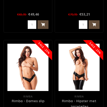
€49,46
€53,21
€65,95
€70,95
SALE -25%
SALE -25%
RIMBA
RIMBA
Rimba - Dames slip
Rimba - Hipster met
Jarretelles