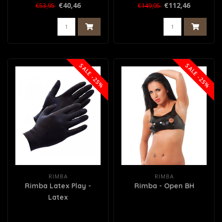
€40,46
€112,46
€53,95
€149,95
SALE -25%
SALE -25%
RIMBA
RIMBA
Rimba Latex Play -
Rimba - Open BH
Latex
Wegwerphandschoenen
(100 stuks) - Zwart