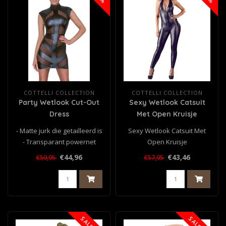
COTTELLI COLLECTION
COTTELLI COLLECTION
Party Wetlook Cut-Out
Sexy Wetlook Catsuit
Dress
Met Open Kruisje
- Matte jurk die getailleerd is
Sexy Wetlook Catsuit Met
- Transparant powernet
Open Kruisje
inzetstukken aan de voor..
€44,96
€43,46
€59,95
€57,95