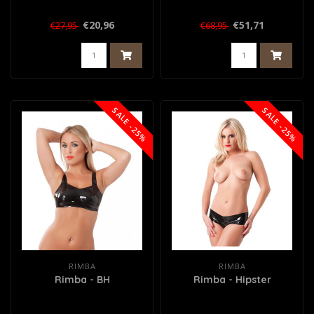
€20,96
€51,71
€27,95
€68,95
SALE -25%
SALE -25%
RIMBA
RIMBA
Rimba - BH
Rimba - Hipster