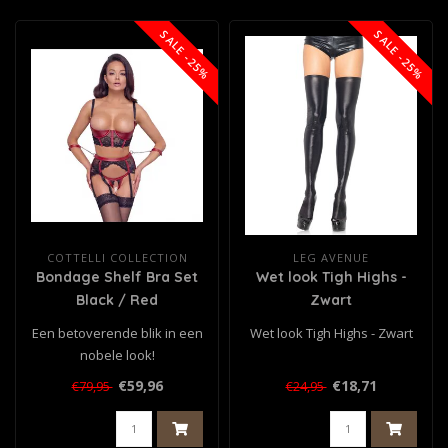
SALE -25%
SALE -25%
COTTELLI COLLECTION
LEG AVENUE
Bondage Shelf Bra Set
Wet look Tigh Highs -
Black / Red
Zwart
Een betoverende blik in een
Wet look Tigh Highs - Zwart
nobele look!
Set by Cottelli BONDAGE:
€59,96
€18,71
€79,95
€24,95
Licht gevoerd..