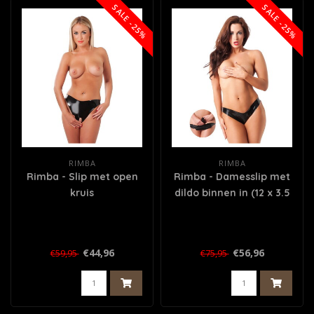
SALE -25%
SALE -25%
RIMBA
RIMBA
Rimba - Slip met open
Rimba - Damesslip met
kruis
dildo binnen in (12 x 3.5
cm)
€44,96
€56,96
€59,95
€75,95