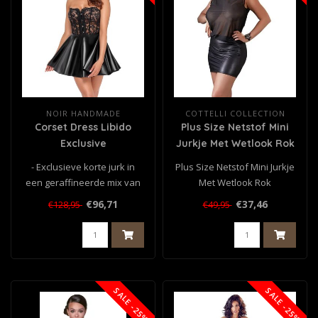
NOIR HANDMADE
COTTELLI COLLECTION
Corset Dress Libido
Plus Size Netstof Mini
Exclusive
Jurkje Met Wetlook Rok
- Exclusieve korte jurk in
Plus Size Netstof Mini Jurkje
een geraffineerde mix van
Met Wetlook Rok
materialen
€96,71
€37,46
€128,95
€49,95
- Korset top ge..
SALE -25%
SALE -25%