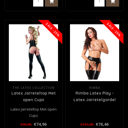
SALE -25%
SALE -25%
THE LATEX COLLECTION
RIMBA
Latex Jarreteltop Met
Rimba Latex Play -
open Cups
Latex Jarretelgordel
met 4 Metalen Clips -
Latex Jarreteltop Met open
Zwart
Cups
€74,96
€76,46
€99,95
€101,95