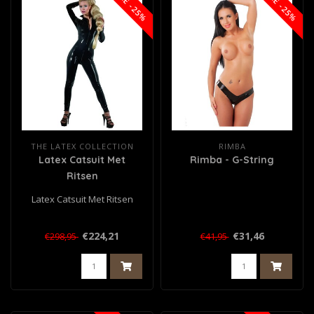
SALE -25%
SALE -25%
THE LATEX COLLECTION
RIMBA
Latex Catsuit Met
Rimba - G-String
Ritsen
Latex Catsuit Met Ritsen
€224,21
€31,46
€298,95
€41,95