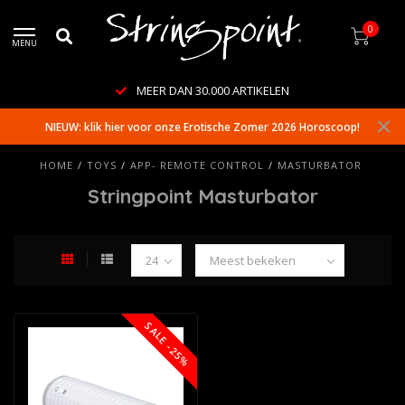
0
MENU
MEER DAN 30.000 ARTIKELEN
NIEUW: klik hier voor onze Erotische Zomer 2026 Horoscoop!
HOME
/
TOYS
/
APP- REMOTE CONTROL
/
MASTURBATOR
Stringpoint Masturbator
SALE -25%