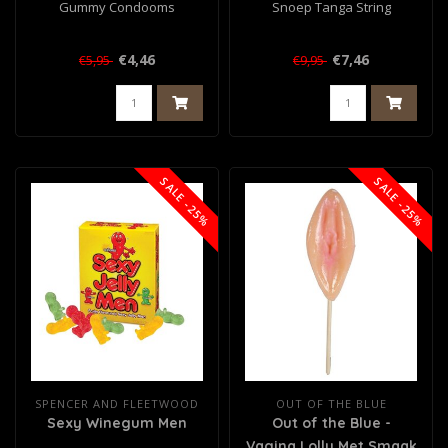
Gummy Condooms
Snoep Tanga String
€4,46
€7,46
€5,95
€9,95
SALE -25%
SALE -25%
SPENCER AND FLEETWOOD
OUT OF THE BLUE
Sexy Winegum Men
Out of the Blue -
Vagina Lolly Met Smaak