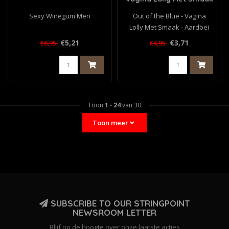
- Aardbei
Sexy Winegum Men
Out of the Blue - Vagina
Lolly Met Smaak - Aardbei
€5,21
€3,71
€6,95
€4,95
Toon
1
-
24
van 30
Toon meer
SUBSCRIBE TO OUR STRINGPOINT
NEWSROOM LETTER
Blijf op de hoogte over onze laatste acties