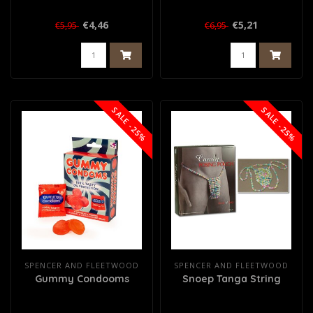
€4,46
€5,21
€5,95
€6,95
SALE -25%
SALE -25%
SPENCER AND FLEETWOOD
SPENCER AND FLEETWOOD
Gummy Condooms
Snoep Tanga String