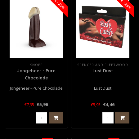
SALE -25%
SALE -25%
SNOEP
SPENCER AND FLEETWOOD
Jongeheer - Pure
Lust Dust
Chocolade
Jongeheer - Pure Chocolade
Lust Dust
€5,96
€4,46
€7,95
€5,95