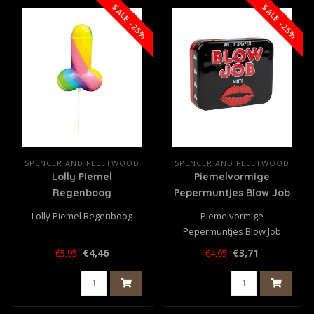
SALE -25%
SALE -25%
SPENCER AND FLEETWOOD
SPENCER AND FLEETWOOD
Lolly Piemel
Piemelvormige
Regenboog
Pepermuntjes Blow Job
Lolly Piemel Regenboog
Piemelvormige
Pepermuntjes Blow Job
€4,46
€3,71
€5,95
€4,95