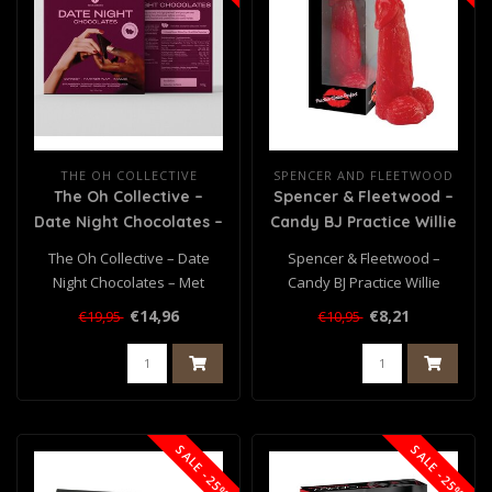
THE OH COLLECTIVE
SPENCER AND FLEETWOOD
The Oh Collective –
Spencer & Fleetwood –
Date Night Chocolates –
Candy BJ Practice Willie
Met Maca & Ginseng
The Oh Collective – Date
Spencer & Fleetwood –
Night Chocolates – Met
Candy BJ Practice Willie
Maca & Ginseng..
€14,96
€8,21
€19,95
€10,95
SALE -25%
SALE -25%