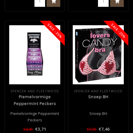
SALE -25%
SALE -25%
SPENCER AND FLEETWOOD
SPENCER AND FLEETWOOD
Piemelvormige
Snoep BH
Peppermint Peckers
Piemelvormige Peppermint
Snoep BH
Peckers
€3,71
€7,46
€4,95
€9,95