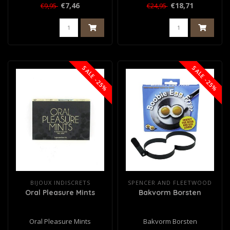
Liefdeschocolade..
€7,46
€18,71
€9,95
€24,95
SALE -25%
SALE -25%
BIJOUX INDISCRETS
SPENCER AND FLEETWOOD
Oral Pleasure Mints
Bakvorm Borsten
Oral Pleasure Mints
Bakvorm Borsten