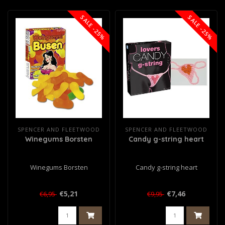
SALE -25%
SALE -25%
SPENCER AND FLEETWOOD
SPENCER AND FLEETWOOD
Winegums Borsten
Candy g-string heart
Winegums Borsten
Candy g-string heart
€5,21
€7,46
€6,95
€9,95