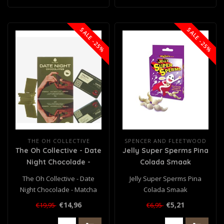
SALE -25%
SALE -25%
THE OH COLLECTIVE
SPENCER AND FLEETWOOD
The Oh Collective - Date
Jelly Super Sperms Pina
Night Chocolade -
Colada Smaak
Matcha
The Oh Collective - Date
Jelly Super Sperms Pina
Night Chocolade - Matcha
Colada Smaak
€14,96
€5,21
€19,95
€6,95