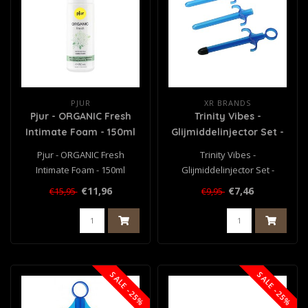
PJUR
XR BRANDS
Pjur - ORGANIC Fresh
Trinity Vibes -
Intimate Foam - 150ml
Glijmiddelinjector Set -
Blauw (3 stuks)
Pjur - ORGANIC Fresh
Trinity Vibes -
Intimate Foam - 150ml
Glijmiddelinjector Set -
Blauw (3 stuks)
€11,96
€7,46
€15,95
€9,95
SALE -25%
SALE -25%