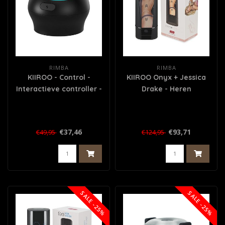
RIMBA
RIMBA
KIIROO - Control -
KIIROO Onyx + Jessica
Interactieve controller -
Drake - Heren
Zwart
Masturbator
€37,46
€93,71
€49,95
€124,95
SALE -25%
SALE -25%