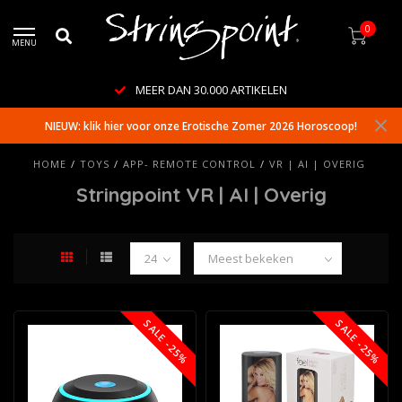
0
MENU
MEER DAN 30.000 ARTIKELEN
NIEUW: klik hier voor onze Erotische Zomer 2026 Horoscoop!
HOME
/
TOYS
/
APP- REMOTE CONTROL
/
VR | AI | OVERIG
Stringpoint VR | AI | Overig
SALE -25%
SALE -25%