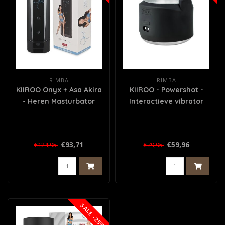
RIMBA
RIMBA
KIIROO Onyx + Asa Akira
KIIROO - Powershot -
- Heren Masturbator
Interactieve vibrator
voor mannen - Zwart
€93,71
€59,96
€124,95
€79,95
SALE -25%