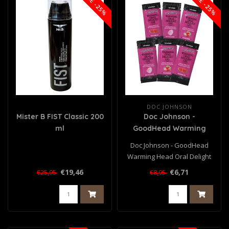
SALE -25%
SALE -25%
DOC JOHNSON
Mister B FIST Classic 200
Doc Johnson -
ml
GoodHead Warming
Head Oral Delight Gel -
Doc Johnson - GoodHead
6 stuks - 7 ml
Warming Head Oral Delight
Gel - 6 stuks - 7 ml..
€19,46
€6,71
€25,95
€8,95