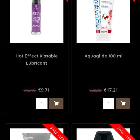
Hot Effect Kissable
Aquaglide 100 ml
Lubricant
€9,71
€17,21
€12,95
€22,95
SALE -25%
SALE -25%