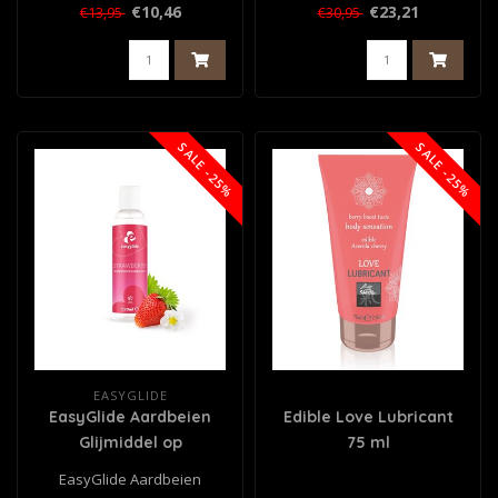
ml
Moisturizer Suikerspin 125
€10,46
€23,21
€13,95
€30,95
m..
SALE -25%
SALE -25%
EASYGLIDE
EasyGlide Aardbeien
Edible Love Lubricant
Glijmiddel op
75 ml
Waterbasis - 150 ml
EasyGlide Aardbeien