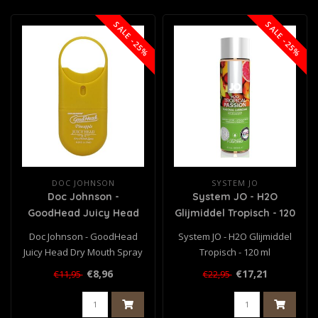
SALE -25%
SALE -25%
DOC JOHNSON
SYSTEM JO
Doc Johnson -
System JO - H2O
GoodHead Juicy Head
Glijmiddel Tropisch - 120
Dry Mouth Spray ToGo -
ml
Doc Johnson - GoodHead
System JO - H2O Glijmiddel
Ananas - 9 ml
Juicy Head Dry Mouth Spray
Tropisch - 120 ml
ToGo - Ananas - 9 ml..
€8,96
€17,21
€11,95
€22,95