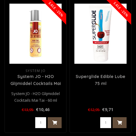
SALE -25%
SALE -25%
SYSTEM JO
System JO - H2O
Superglide Edible Lube
Glijmiddel Cocktails Mai
75 ml
Tai - 60 ml
System JO - H2O Glijmiddel
Cocktails Mai Tai - 60 ml
€10,46
€9,71
€13,95
€12,95