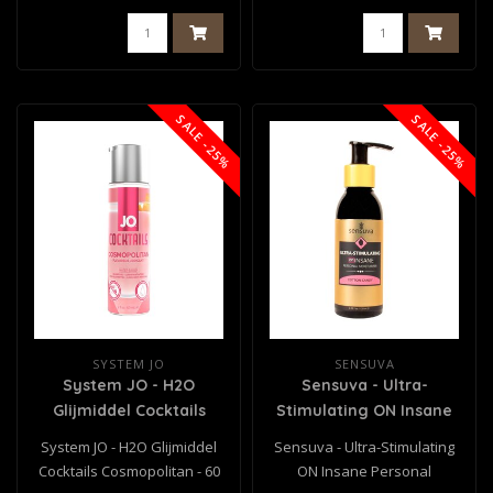
SALE -25%
SALE -25%
SYSTEM JO
SENSUVA
System JO - H2O
Sensuva - Ultra-
Glijmiddel Cocktails
Stimulating ON Insane
Cosmopolitan - 60 ml
Personal Moisturizer
System JO - H2O Glijmiddel
Sensuva - Ultra-Stimulating
Suikerspin 125 m
Cocktails Cosmopolitan - 60
ON Insane Personal