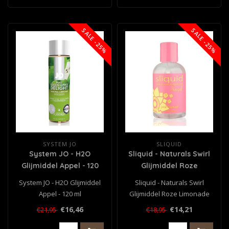
SALE -25%
SALE -25%
SYSTEM JO
SLIQUID
System JO - H2O
Sliquid - Naturals Swirl
Glijmiddel Appel - 120
Glijmiddel Roze
ml
Limonade 125 ml
System JO - H2O Glijmiddel
Sliquid - Naturals Swirl
Appel - 120 ml
Glijmiddel Roze Limonade
125 ml
€16,46
€14,21
€21,95
€18,95