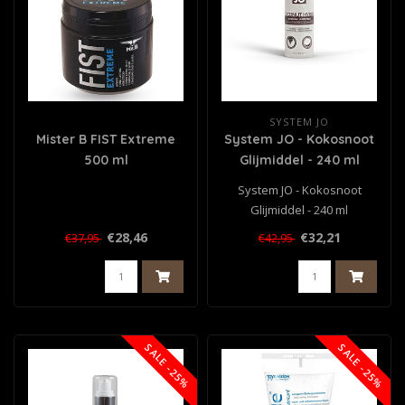
SYSTEM JO
Mister B FIST Extreme
System JO - Kokosnoot
500 ml
Glijmiddel - 240 ml
System JO - Kokosnoot
Glijmiddel - 240 ml
€28,46
€32,21
€37,95
€42,95
SALE -25%
SALE -25%