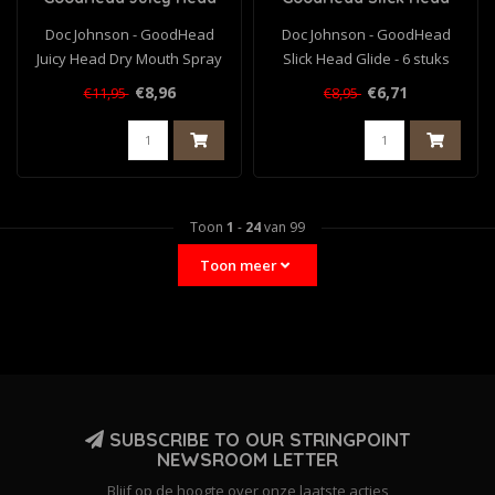
Dry Mouth Spray -
Glide - 6 stuks
Doc Johnson - GoodHead
Doc Johnson - GoodHead
Limonade - 60 ml
Juicy Head Dry Mouth Spray
Slick Head Glide - 6 stuks
- Limonade - 60 ml..
€8,96
€6,71
€11,95
€8,95
Toon
1
-
24
van 99
Toon meer
SUBSCRIBE TO OUR STRINGPOINT
NEWSROOM LETTER
Blijf op de hoogte over onze laatste acties