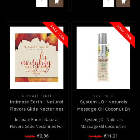
SALE -25%
SALE -25%
INTIMATE EARTH
SYSTEM JO
Intimate Earth - Natural
System JO - Naturals
Flavors Glide Nectarines
Massage Oil Coconut En
Foil 3 ml
Lime - 120 ml
Intimate Earth - Natural
System JO - Naturals
Flavors Glide Nectarines Foil
Massage Oil Coconut En
3 ml
Lime - 120 ml
€2,96
€11,21
€3,95
€14,95