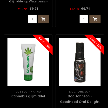
Glijmiddel op Waterbasis -
150 ml
€9,71
€9,71
€12,95
€12,95
SALE -25%
SALE -25%
COBECO PHARMA
DOC JOHNSON
Cannabis glijmiddel
Doc Johnson -
GoodHead Oral Delight
Spray - Aardbei - 29 ml