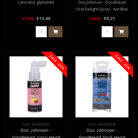
Cannabis glijmiddel
Doc Johnson - GoodHead
Oral Delight Spray - Aardbei
- 29 ml
€13,46
€8,21
€17,95
€10,95
SALE -25%
SALE -25%
DOC JOHNSON
DOC JOHNSON
Doc Johnson -
Doc Johnson -
GoodHead Juicy Head
GoodHead Slick Head