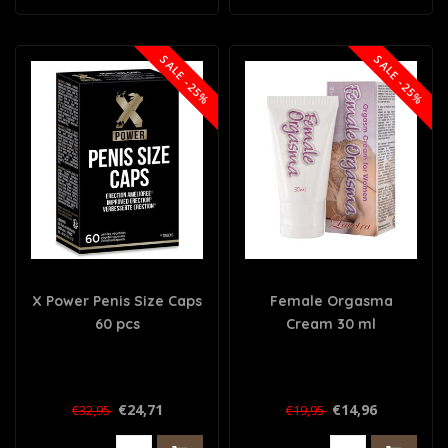
SALE -25%
SALE -25%
X Power Penis Size Caps
Female Orgasma
60 pcs
Cream 30 ml
€24,71
€14,96
€32,95
€19,95