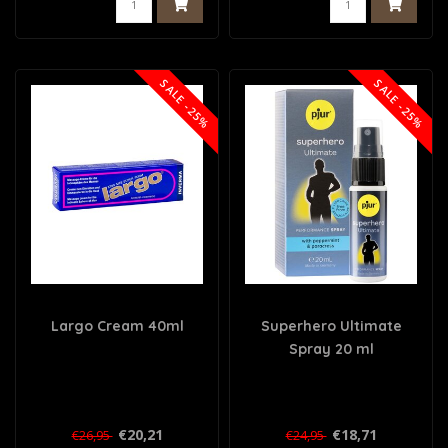
SALE -25%
SALE -25%
Largo Cream 40ml
Superhero Ultimate
Spray 20 ml
€20,21
€18,71
€26,95
€24,95