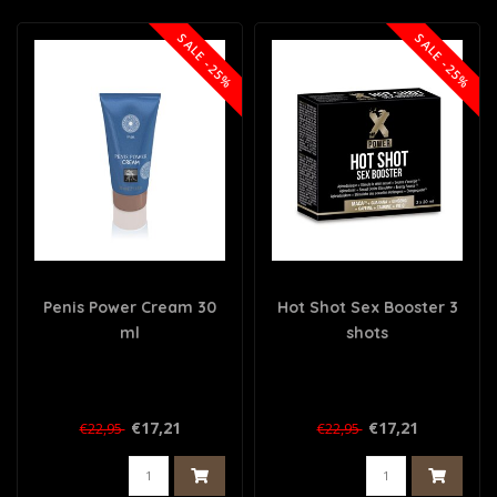
SALE -25%
SALE -25%
Penis Power Cream 30
Hot Shot Sex Booster 3
ml
shots
€17,21
€17,21
€22,95
€22,95