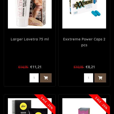
Larger Lavetra 75 ml
Exxtreme Power Caps 2
pcs
€11,21
€8,21
€14,95
€10,95
SALE -25%
SALE -25%