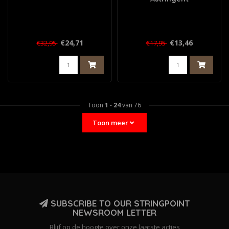
€24,71
€13,46
€32,95
€17,95
Toon
1
-
24
van 76
Toon meer
SUBSCRIBE TO OUR STRINGPOINT
NEWSROOM LETTER
Blijf op de hoogte over onze laatste acties