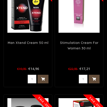
Man Xtend Cream 50 ml
Stimulation Cream For
Women 30 ml
€14,96
€17,21
€19,95
€22,95
SALE -25%
SALE -25%