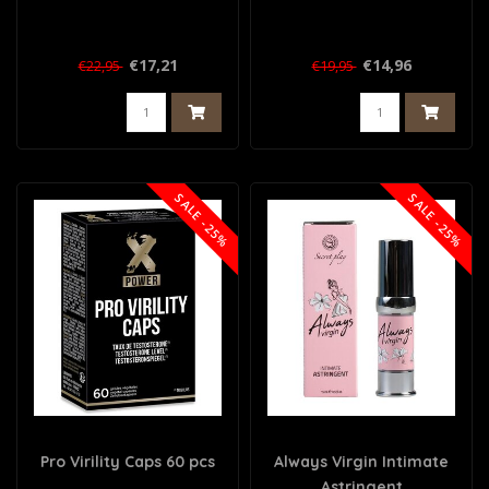
€17,21
€14,96
€22,95
€19,95
SALE -25%
SALE -25%
Pro Virility Caps 60 pcs
Always Virgin Intimate
Astringent