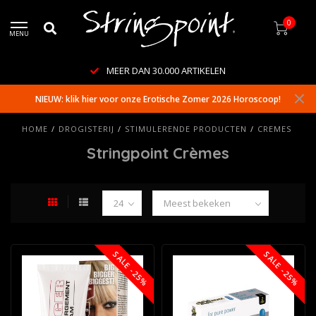
0
MENU
EER DAN 30.000 ARTIKELEN
NIEUW: klik hier voor onze Erotische Zomer 2026 Horoscoop!
HOME
/
DROGISTERIJ
/
STIMULERENDE PRODUCTEN
/
CREMES
Stringpoint Crèmes
SALE -25%
SALE -25%