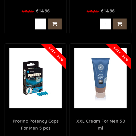
€14,96
€14,96
€19,95
€19,95
SALE -25%
SALE -25%
Prorino Potency Caps
XXL Cream For Men 50
For Men 5 pcs
ml