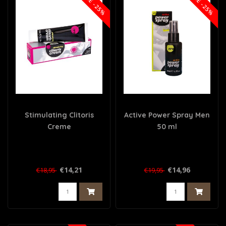
SALE -25%
SALE -25%
Stimulating Clitoris
Active Power Spray Men
Creme
50 ml
€14,21
€14,96
€18,95
€19,95