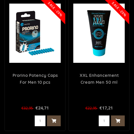
SALE -25%
SALE -25%
Prorino Potency Caps
XXL Enhancement
For Men 10 pcs
Cream Men 50 ml
€24,71
€17,21
€32,95
€22,95