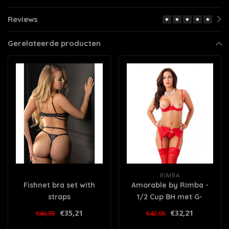
Reviews
Gerelateerde producten
RIMBA
Fishnet bra set with
Amorable by Rimba -
straps
1/2 Cup BH met G-
string, Jarretels en
€35,21
€32,21
€46,95
€42,95
Kousen - Rood