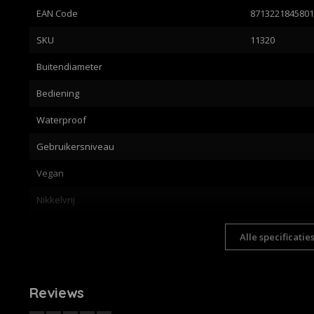
EAN Code
871322184580
SKU
11320
Buitendiameter
Bediening
Waterproof
Gebruikersniveau
Vegan
Nikkelvrij
Alle specificatie
Reviews