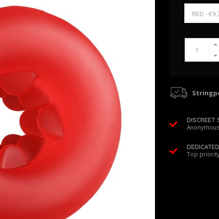
Stringpo
DISCREET 
Anonymous
DEDICATE
Top priorit