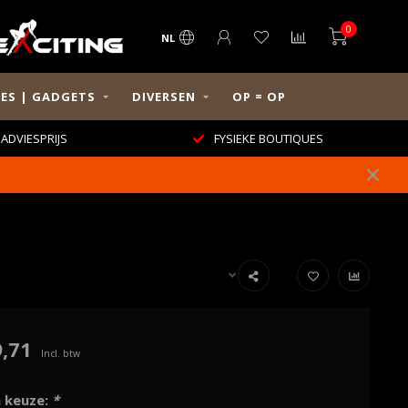
0
NL
ES | GADGETS
DIVERSEN
OP = OP
ADVIESPRIJS
FYSIEKE BOUTIQUES
,71
Incl. btw
 keuze:
*