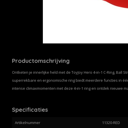
Productomschrijving
Ontketen je innerlijke held met de ToyJoy Hero 4-in-1 C-Ring, Ball St
superrekbare en ergonomische ring biedt meerdere functies in é
intense climaxmomenten met deze 4-in-1 ring en ontdek nieuwe man
Specificaties
Artikelnummer
11320-RED