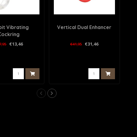
it Vibrating
Vertical Dual Enhancer
Cockring
€13,46
€31,46
7,95
€41,95