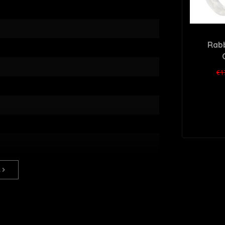
1
Rabb
€1
s