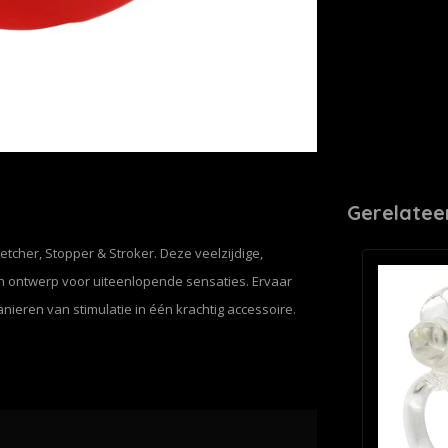
Gerelatee
retcher, Stopper & Stroker. Deze veelzijdige,
én ontwerp voor uiteenlopende sensaties.
Ervaar
ieren van stimulatie in één krachtig accessoire.