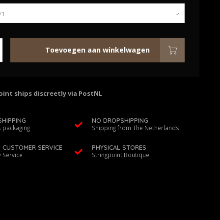
Toevoegen aan winkelwagen
int ships discreetly via PostNL
SHIPPING
NO DROPSHIPPING
 packaging
Shipping from The Netherlands
D CUSTOMER SERVICE
PHYSICAL STORES
y Service
Stringpoint Boutique