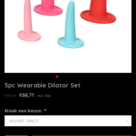
5pc Wearable Dilator Set
€66,71
€88,95
Incl. btw
Maak een keuze:
*