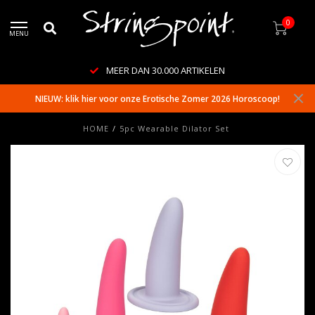
0
MENU
MEER DAN 30.000 ARTIKELEN
NIEUW: klik hier voor onze Erotische Zomer 2026 Horoscoop!
HOME
/
5pc Wearable Dilator Set