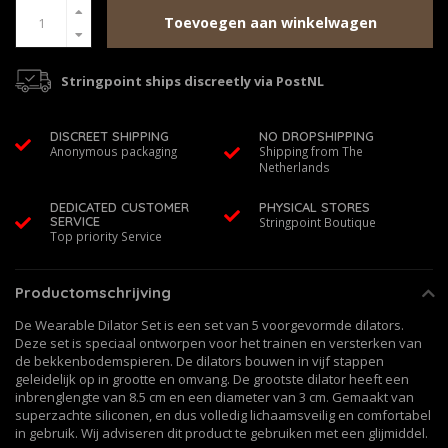
Toevoegen aan winkelwagen
Stringpoint ships discreetly via PostNL
DISCREET SHIPPING
NO DROPSHIPPING
Anonymous packaging
Shipping from The
Netherlands
DEDICATED CUSTOMER
PHYSICAL STORES
SERVICE
Stringpoint Boutique
Top priority Service
Productomschrijving
De Wearable Dilator Set is een set van 5 voorgevormde dilators.
Deze set is speciaal ontworpen voor het trainen en versterken van
de bekkenbodemspieren. De dilators bouwen in vijf stappen
geleidelijk op in grootte en omvang. De grootste dilator heeft een
inbrenglengte van 8.5 cm en een diameter van 3 cm. Gemaakt van
superzachte siliconen, en dus volledig lichaamsveilig en comfortabel
in gebruik. Wij adviseren dit product te gebruiken met een glijmiddel.