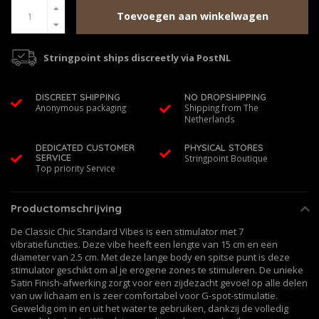
Toevoegen aan winkelwagen
Stringpoint ships discreetly via PostNL
DISCREET SHIPPING
NO DROPSHIPPING
Anonymous packaging
Shipping from The
Netherlands
DEDICATED CUSTOMER
PHYSICAL STORES
SERVICE
Stringpoint Boutique
Top priority Service
Productomschrijving
De Classic Chic Standard Vibes is een stimulator met 7
vibratiefuncties. Deze vibe heeft een lengte van 15 cm en een
diameter van 2.5 cm. Met deze lange body en spitse punt is deze
stimulator geschikt om al je erogene zones te stimuleren. De unieke
Satin Finish-afwerking zorgt voor een zijdezacht gevoel op alle delen
van uw lichaam en is zeer comfortabel voor G-spot-stimulatie.
Geweldig om in en uit het water te gebruiken, dankzij de volledig