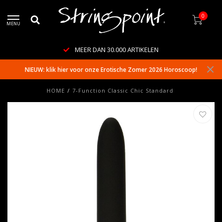
0
MENU
MEER DAN 30.000 ARTIKELEN
NIEUW: klik hier voor onze Erotische Zomer 2026 Horoscoop!
HOME
/
7-Function Classic Chic Standard