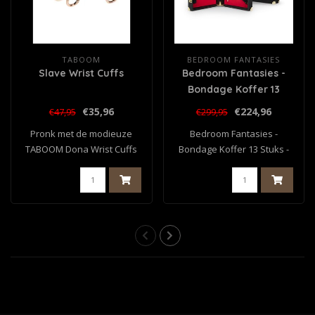
TABOOM
BEDROOM FANTASIES
Slave Wrist Cuffs
Bedroom Fantasies -
Bondage Koffer 13
Stuks - Rundleer
€35,96
€224,96
€47,95
€299,95
Pronk met de modieuze
Bedroom Fantasies -
TABOOM Dona Wrist Cuffs
Bondage Koffer 13 Stuks -
en geniet van ..
Rundleer