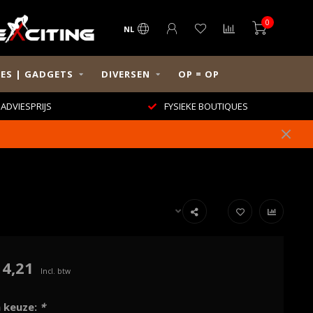
0
NL
ES | GADGETS
DIVERSEN
OP = OP
ADVIESPRIJS
FYSIEKE BOUTIQUES
14,21
Incl. btw
 keuze:
*