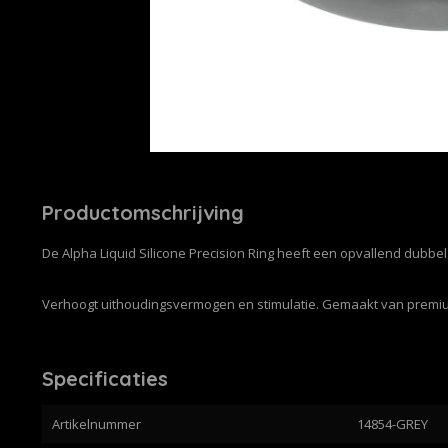
Productomschrijving
De Alpha Liquid Silicone Precision Ring heeft een opvallend dubbe
Verhoogt uithoudingsvermogen en stimulatie. Gemaakt van premium
Specificaties
Artikelnummer
14854-GREY