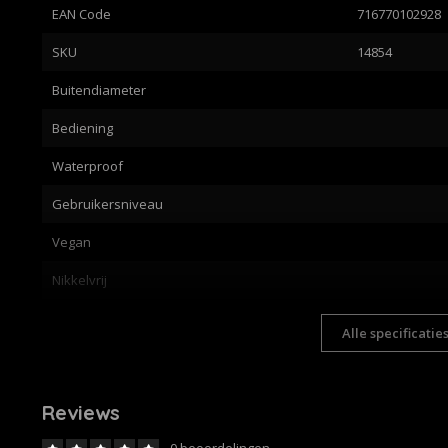
EAN Code
716770102928
SKU
14854
Buitendiameter
Bediening
Waterproof
Gebruikersniveau
Vegan
Nikkelvrij
Alle specificatie
Reviews