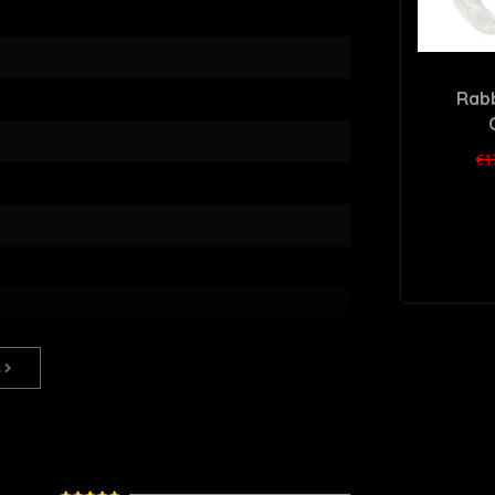
Rabb
€1
s