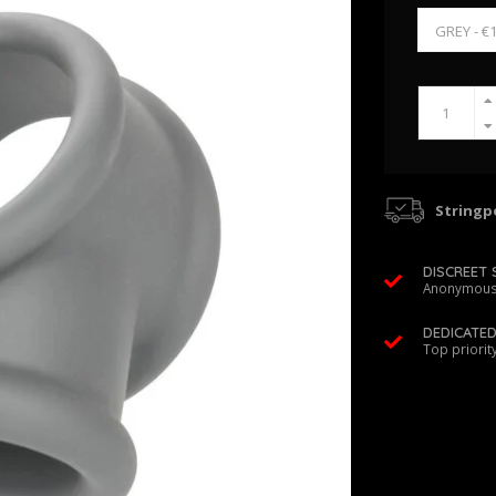
Stringpo
DISCREET 
Anonymous
DEDICATE
Top priorit