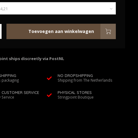
Toevoegen aan winkelwagen
int ships discreetly via PostNL
SHIPPING
NO DROPSHIPPING
 packaging
Shipping from The Netherlands
D CUSTOMER SERVICE
PHYSICAL STORES
y Service
Stringpoint Boutique