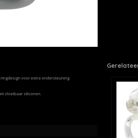
Gerelatee
l ringdesign voor extra ondersteuning.
 vloeibaar siliconen.