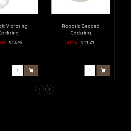
it Vibrating
Robotic Beaded
V
Cockring
Cockring
€13,46
€11,21
7,95
€14,95