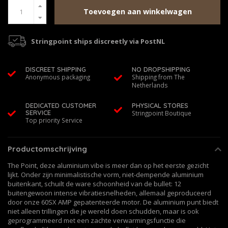
Toevoegen aan winkelwagen
Stringpoint ships discreetly via PostNL
DISCREET SHIPPING
NO DROPSHIPPING
Anonymous packaging
Shipping from The
Netherlands
DEDICATED CUSTOMER
PHYSICAL STORES
SERVICE
Stringpoint Boutique
Top priority Service
Productomschrijving
The Point, deze aluminium vibe is meer dan op het eerste gezicht
lijkt. Onder zijn minimalistische vorm, niet-dempende aluminium
buitenkant, schuilt de ware schoonheid van de bullet: 12
buitengewoon intense vibratiesnelheden, allemaal geproduceerd
door onze 60SX AMP gepatenteerde motor. De aluminium punt biedt
niet alleen trillingen die je wereld doen schudden, maar is ook
geprogrammeerd met een zachte verwarmingsfunctie die