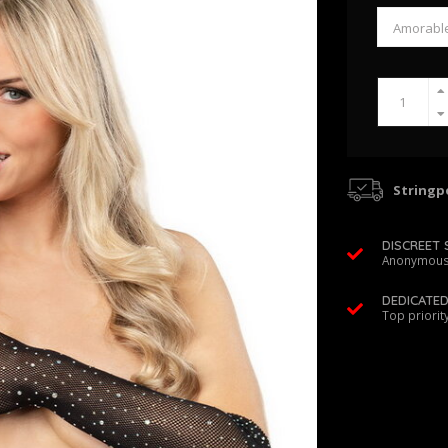
Stringpo
DISCREET 
Anonymous
DEDICATE
Top priorit