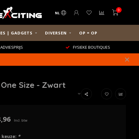
0
NL
ES | GADGETS
DIVERSEN
OP = OP
ADVIESPRIJS
FYSIEKE BOUTIQUES
One Size - Zwart
,96
Incl. btw
 keuze:
*