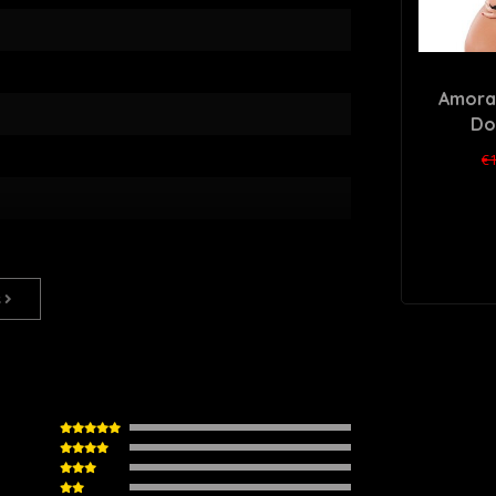
Amorab
Do
Handscho
€1
s