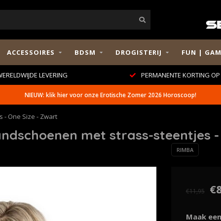
ACCESSOIRES
BDSM
DROGISTERIJ
FUN | GAM
ERELDWIJDE LEVERING
PERMANENTE KORTING OP 
NIEUW: klik hier voor onze Erotische Zomer 2026 Horoscoop!
 - One Size - Zwart
dschoenen met strass-steentjes - 
RIMBA
€8
€11,95
Maak een