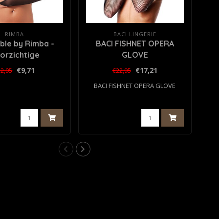
RIMBA
BACI LINGERIE
le by Rimba -
BACI FISHNET OPERA
S
orzichtige
GLOVE
enen - One Size
€9,71
€17,21
2,95
€22,95
- Zwart
BACI FISHNET OPERA GLOVE
S
Se