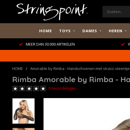
HOME
TOYS
DAMES
HEREN
MEER DAN 30.000 ARTIKELEN
W
HOME
/
Amorable by Rimba - Handschoenen met strass-steentjes
Rimba Amorable by Rimba - Han
0 beoordelingen