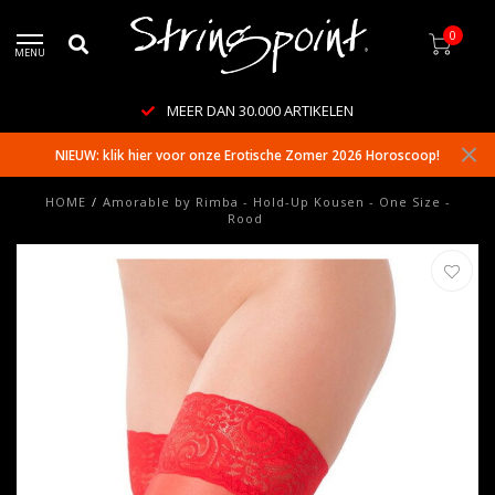
0
MENU
MEER DAN 30.000 ARTIKELEN
NIEUW: klik hier voor onze Erotische Zomer 2026 Horoscoop!
HOME
/
Amorable by Rimba - Hold-Up Kousen - One Size -
Rood