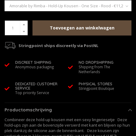
Toevoegen aan winkelwagen
Stringpoint ships discreetly via PostNL
DISCREET SHIPPING
NO DROPSHIPPING
Anonymous packaging
Shipping from The
Netherlands
DEDICATED CUSTOMER
PHYSICAL STORES
SERVICE
Stringpoint Boutique
Top priority Service
Productomschrijving
Combineer deze hold-up kousen met een sexy lingeriesetje Deze
hold-ups zijn aan de bovenzijde versierd met kant en blijven op hun
plek dankzij de silicone aan de binnenkant. Deze kousen zijn