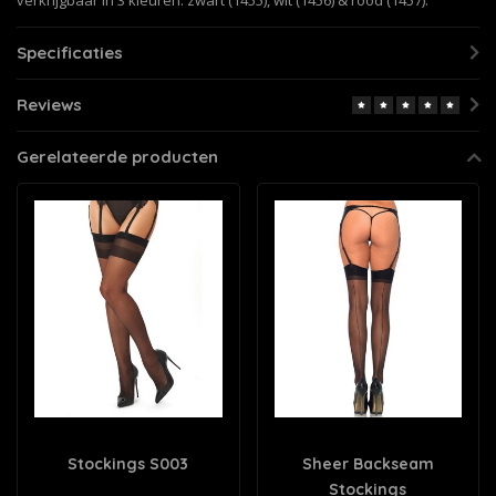
verkrijgbaar in 3 kleuren: zwart (1455), wit (1456) & rood (1457).
Specificaties
Reviews
Gerelateerde producten
Stockings S003
Sheer Backseam
Stockings