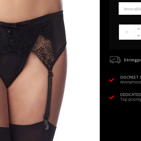
Stringpo
DISCREET 
Anonymous
DEDICATE
Top priorit