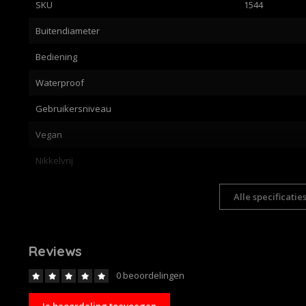
SKU
1544
Buitendiameter
Bediening
Waterproof
Gebruikersniveau
Vegan
Nikkelvrij
Alle specificatie
Reviews
0 beoordelingen
Je beoordeling toevoegen