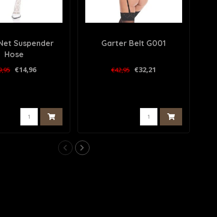
Net Suspender
Garter Belt G001
Hose
€14,96
€32,21
9,95
€42,95