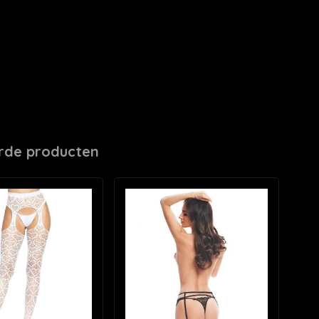
rde producten
F