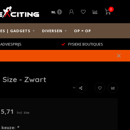
0
NL
ES | GADGETS
DIVERSEN
OP = OP
ADVIESPRIJS
FYSIEKE BOUTIQUES
Size - Zwart
15,71
Incl. btw
 keuze:
*