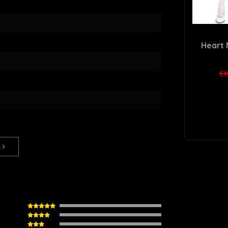
Heart 
€1
s