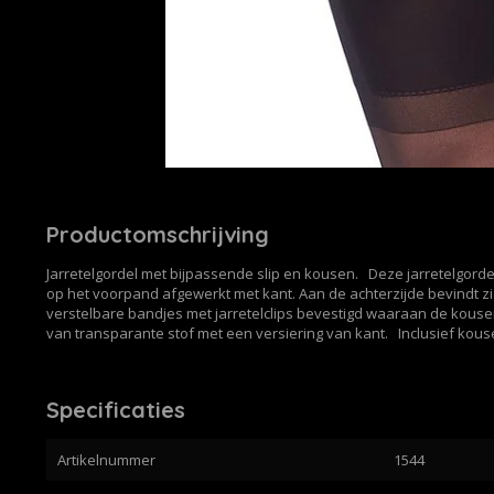
Productomschrijving
Jarretelgordel met bijpassende slip en kousen. Deze jarretelgordel
op het voorpand afgewerkt met kant. Aan de achterzijde bevindt zi
verstelbare bandjes met jarretelclips bevestigd waaraan de kous
van transparante stof met een versiering van kant. Inclusief kous
Specificaties
Artikelnummer
1544