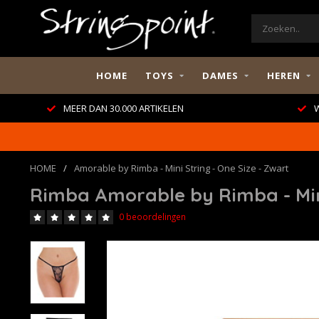
HOME
TOYS
DAMES
HEREN
MEER DAN 30.000 ARTIKELEN
W
HOME
/
Amorable by Rimba - Mini String - One Size - Zwart
Rimba Amorable by Rimba - Mini
0 beoordelingen