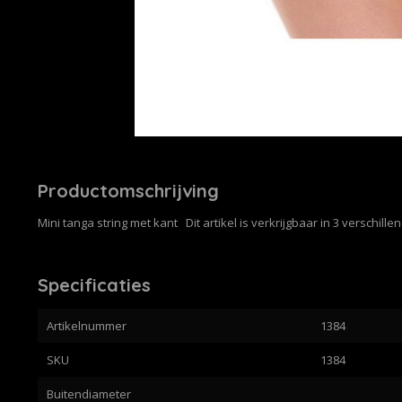
Productomschrijving
Mini tanga string met kant Dit artikel is verkrijgbaar in 3 verschillen
Specificaties
Artikelnummer
1384
SKU
1384
Buitendiameter