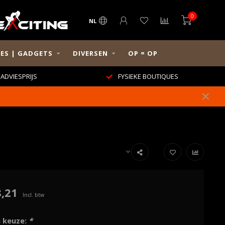
0
NL
ES | GADGETS
DIVERSEN
OP = OP
ADVIESPRIJS
FYSIEKE BOUTIQUES
,21
Incl. btw
 keuze:
*