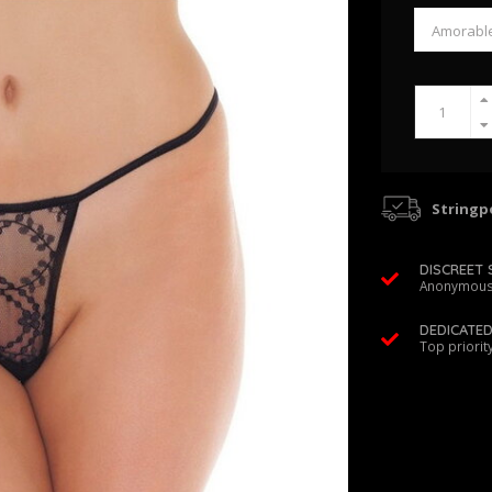
Stringpo
DISCREET 
Anonymous
DEDICATE
Top priorit