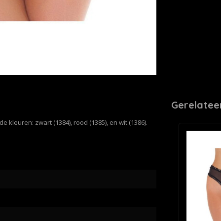
Gerelatee
de kleuren: zwart (1384), rood (1385), en wit (1386).