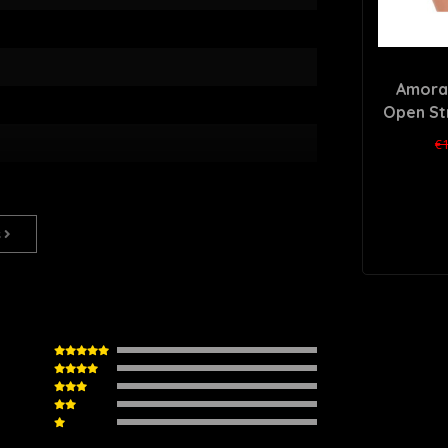
Amorab
Open Str
€1
s