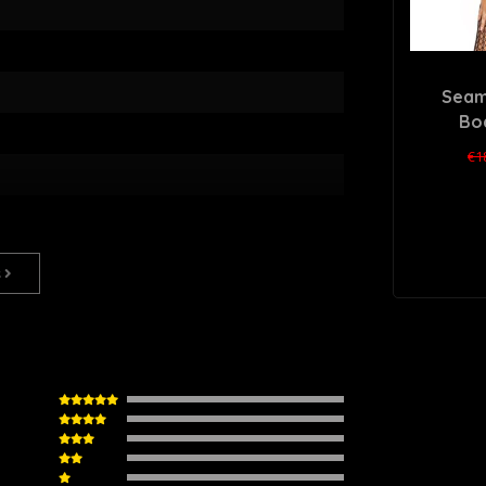
Seam
Bo
€1
s