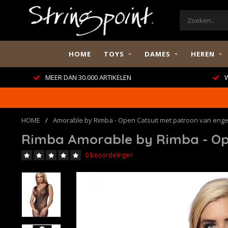
HOME
TOYS
DAMES
HEREN
MEER DAN 30.000 ARTIKELEN
W
HOME
/
Amorable by Rimba - Open Catsuit met patroon van engel
Rimba Amorable by Rimba - Ope
0 beoordelingen