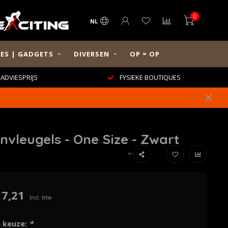
0
NL
ES | GADGETS
DIVERSEN
OP = OP
ADVIESPRIJS
FYSIEKE BOUTIQUES
vleugels - One Size - Zwart
17,21
Incl. btw
 keuze:
*