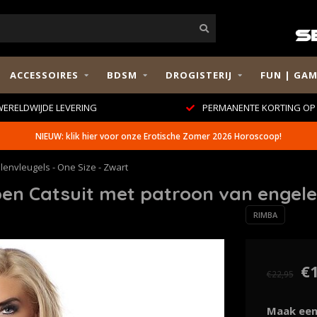
ACCESSOIRES
BDSM
DROGISTERIJ
FUN | GAM
ERELDWIJDE LEVERING
PERMANENTE KORTING OP 
NIEUW: klik hier voor onze Erotische Zomer 2026 Horoscoop!
envleugels - One Size - Zwart
n Catsuit met patroon van engelen
RIMBA
€
€22,95
Maak een