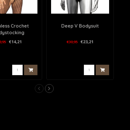
less Crochet
Deep V Bodysuit
Bo
dystocking
€14,21
€23,21
8,95
€30,95