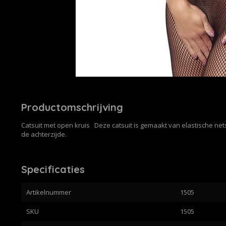
Productomschrijving
Catsuit met open kruis Deze catsuit is gemaakt van elastische ne
de achterzijde.
Specificaties
Artikelnummer
1505
SKU
1505