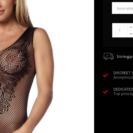
Stringpo
DISCREET 
Anonymous
DEDICATE
Top priorit