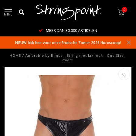
0
MENU
MEER DAN 30.000 ARTIKELEN
NIEUW: klik hier voor onze Erotische Zomer 2026 Horoscoop!
HOME
/
Amorable by Rimba - String met lak look - One Size -
Zwart