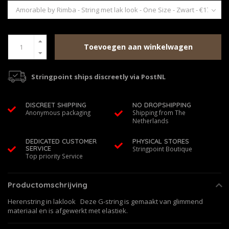
Toevoegen aan winkelwagen
Stringpoint ships discreetly via PostNL
DISCREET SHIPPING
NO DROPSHIPPING
Anonymous packaging
Shipping from The
Netherlands
DEDICATED CUSTOMER
PHYSICAL STORES
SERVICE
Stringpoint Boutique
Top priority Service
Productomschrijving
Herenstring in laklook Deze G-string is gemaakt van glimmend
materiaal en is afgewerkt met elastiek.