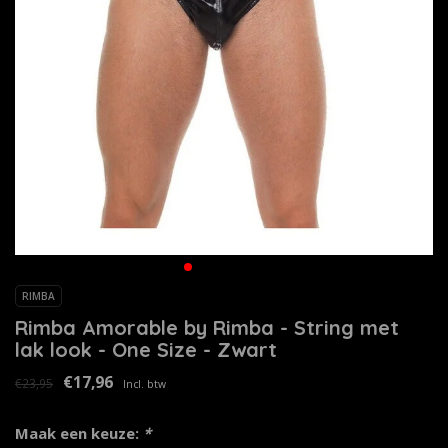
RIMBA
Rimba Amorable by Rimba - String met
lak look - One Size - Zwart
€17,96
€23,95
Incl. btw
Maak een keuze:
*