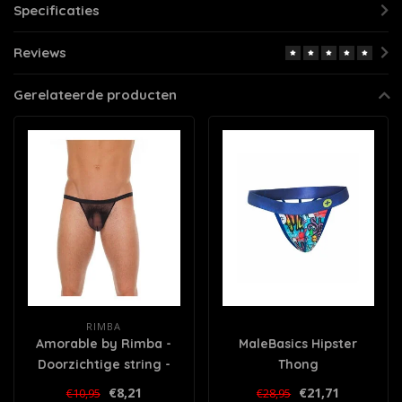
Specificaties
Reviews
Gerelateerde producten
RIMBA
Amorable by Rimba -
MaleBasics Hipster
Doorzichtige string -
Thong
One Size - Zwart
€8,21
€21,71
€10,95
€28,95