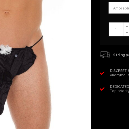
Stringpo
DISCREET 
Anonymous
DEDICATE
Top priorit