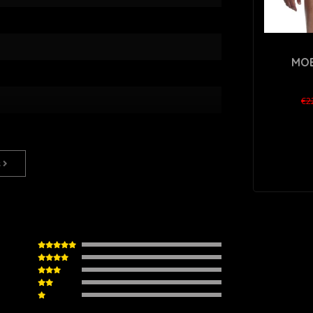
MOB
€2
s