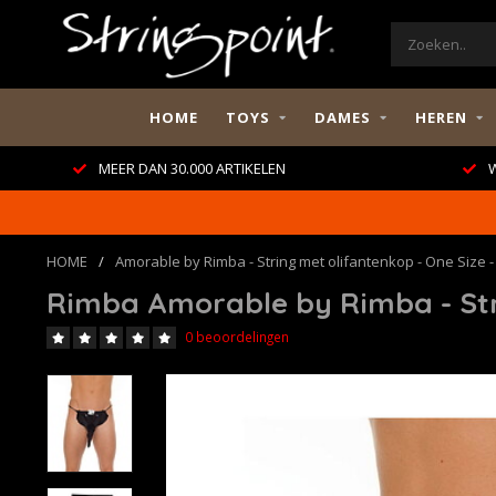
HOME
TOYS
DAMES
HEREN
MEER DAN 30.000 ARTIKELEN
W
HOME
/
Amorable by Rimba - String met olifantenkop - One Size -
Rimba Amorable by Rimba - Stri
0 beoordelingen