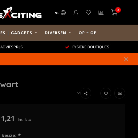
0
NL
ES | GADGETS
DIVERSEN
OP = OP
ADVIESPRIJS
FYSIEKE BOUTIQUES
Zwart
11,21
Incl. btw
 keuze:
*