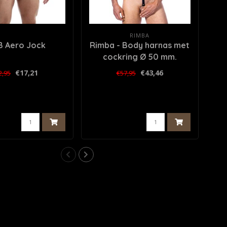
RIMBA
 Aero Jock
Rimba - Body harnas met
cockring Ø 50 mm.
€17,21
€43,46
2,95
€57,95