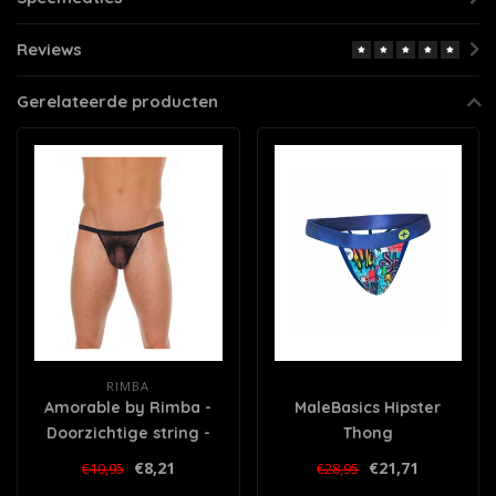
Reviews
Gerelateerde producten
RIMBA
Amorable by Rimba -
MaleBasics Hipster
Doorzichtige string -
Thong
One Size - Zwart
€8,21
€21,71
€10,95
€28,95