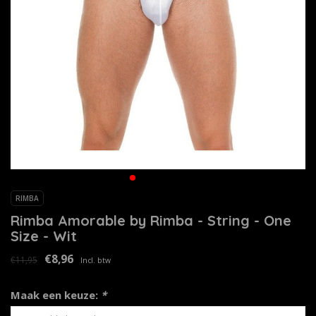
RIMBA
Rimba Amorable by Rimba - String - One
Size - Wit
€8,96
€11,95
Incl. btw
Maak een keuze:
*