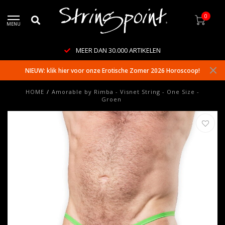
0
MENU
MEER DAN 30.000 ARTIKELEN
NIEUW: klik hier voor onze Erotische Zomer 2026 Horoscoop!
HOME
/
Amorable by Rimba - Visnet String - One Size -
Groen