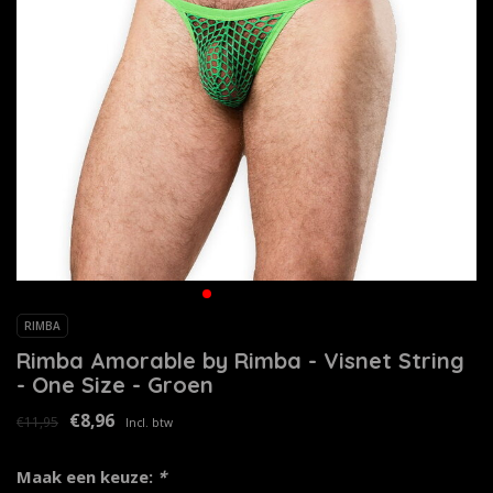
RIMBA
Rimba Amorable by Rimba - Visnet String
- One Size - Groen
€8,96
€11,95
Incl. btw
Maak een keuze:
*