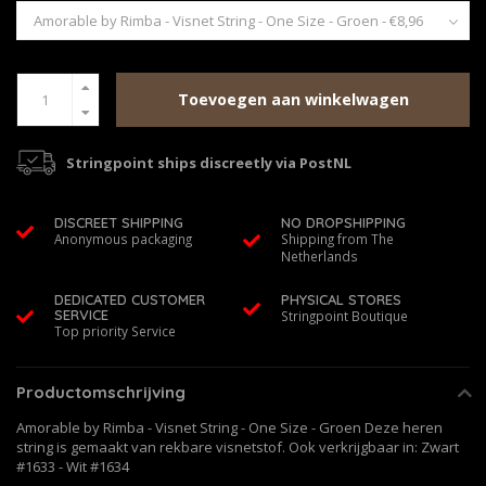
Toevoegen aan winkelwagen
Stringpoint ships discreetly via PostNL
DISCREET SHIPPING
NO DROPSHIPPING
Anonymous packaging
Shipping from The
Netherlands
DEDICATED CUSTOMER
PHYSICAL STORES
SERVICE
Stringpoint Boutique
Top priority Service
Productomschrijving
Amorable by Rimba - Visnet String - One Size - Groen Deze heren
string is gemaakt van rekbare visnetstof. Ook verkrijgbaar in: Zwart
#1633 - Wit #1634