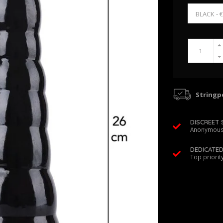
Stringpo
DISCREET 
Anonymous
DEDICATE
Top priorit