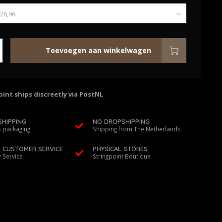
Toevoegen aan winkelwagen
int ships discreetly via PostNL
SHIPPING
NO DROPSHIPPING
 packaging
Shipping from The Netherlands
D CUSTOMER SERVICE
PHYSICAL STORES
y Service
Stringpoint Boutique