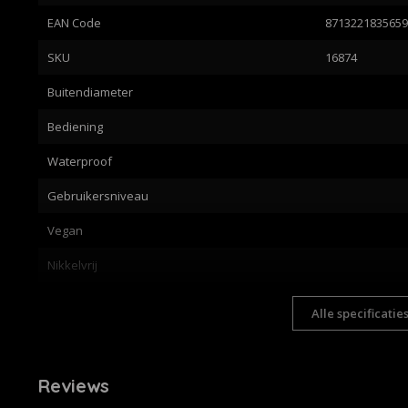
EAN Code
871322183565
SKU
16874
Buitendiameter
Bediening
Waterproof
Gebruikersniveau
Vegan
Nikkelvrij
Alle specificatie
Reviews