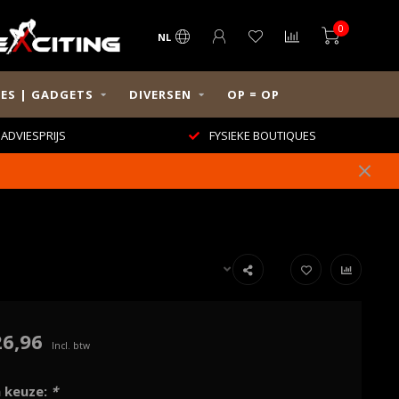
0
NL
ES | GADGETS
DIVERSEN
OP = OP
ADVIESPRIJS
FYSIEKE BOUTIQUES
26,96
Incl. btw
 keuze:
*