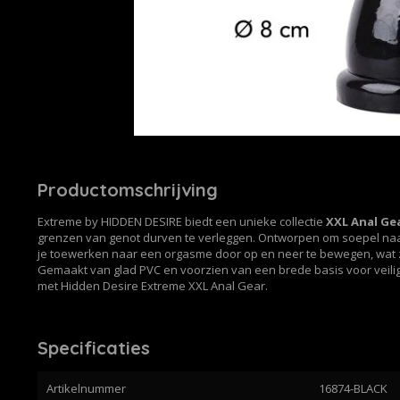
Productomschrijving
Extreme by HIDDEN DESIRE biedt een unieke collectie
XXL Anal Ge
grenzen van genot durven te verleggen. Ontworpen om soepel naar
je toewerken naar een orgasme door op en neer te bewegen, wat 
Gemaakt van glad PVC en voorzien van een brede basis voor veilig
met Hidden Desire Extreme XXL Anal Gear.
Specificaties
Artikelnummer
16874-BLACK