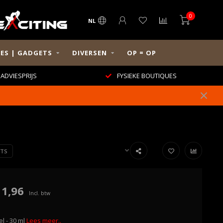
0
NL
ES | GADGETS
DIVERSEN
OP = OP
ADVIESPRIJS
FYSIEKE BOUTIQUES
ETS
11,96
Incl. btw
l - 30 ml
Lees meer..