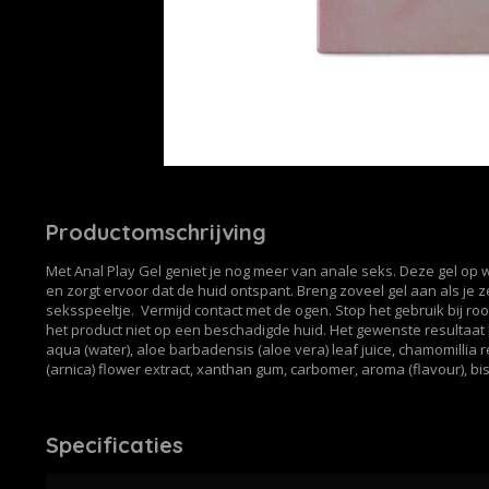
Productomschrijving
Met Anal Play Gel geniet je nog meer van anale seks. Deze gel op
en zorgt ervoor dat de huid ontspant. Breng zoveel gel aan als je zel
seksspeeltje. Vermijd contact met de ogen. Stop het gebruik bij roo
het product niet op een beschadigde huid. Het gewenste resultaat k
aqua (water), aloe barbadensis (aloe vera) leaf juice, chamomillia 
(arnica) flower extract, xanthan gum, carbomer, aroma (flavour), bi
Specificaties