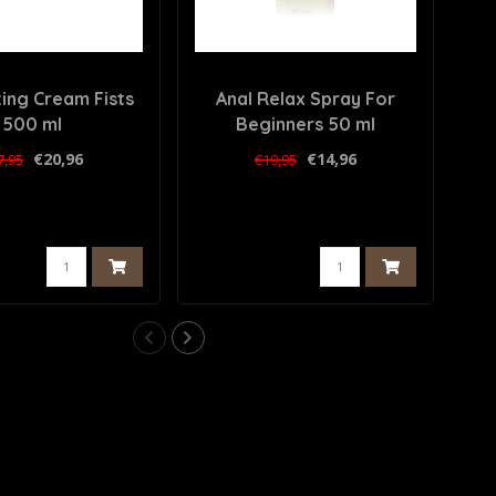
ting Cream Fists
Anal Relax Spray For
Ma
500 ml
Beginners 50 ml
€20,96
€14,96
7,95
€19,95