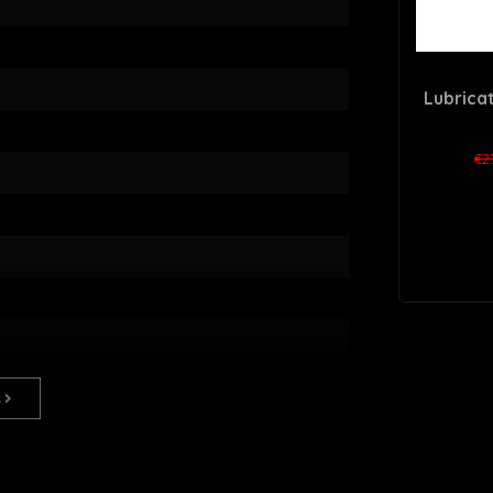
6
Lubrica
€2
s