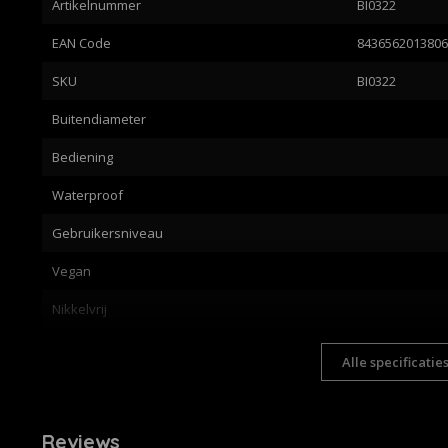
Artikelnummer
BI0322
EAN Code
843656201380
SKU
BI0322
Buitendiameter
Bediening
Waterproof
Gebruikersniveau
Vegan
Nikkelvrij
Alle specificatie
Reviews