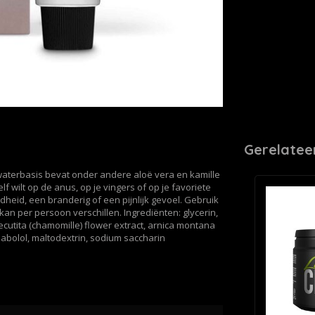
Gerelatee
 waterbasis bevat onder andere aloë vera en kamille
f wilt op de anus, op je vingers of op je favoriete
dheid, een branderig of een pijnlijk gevoel. Gebruik
an per persoon verschillen. Ingrediënten: glycerin,
recutita (chamomille) flower extract, arnica montana
sabolol, maltodextrin, sodium saccharin