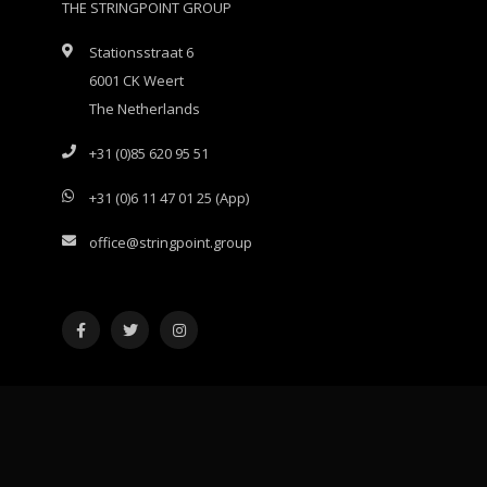
THE STRINGPOINT GROUP
Stationsstraat 6
6001 CK Weert
The Netherlands
+31 (0)85 620 95 51
+31 (0)6 11 47 01 25 (App)
office@stringpoint.group