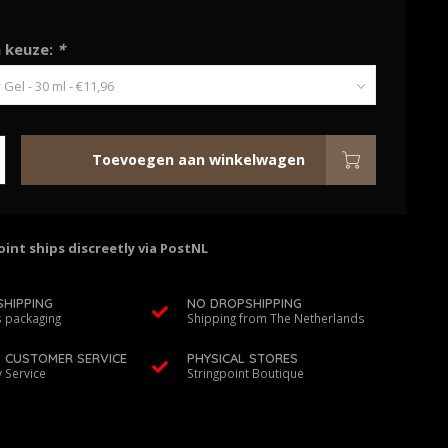
 keuze:
*
Toevoegen aan winkelwagen
int ships discreetly via PostNL
SHIPPING
NO DROPSHIPPING
 packaging
Shipping from The Netherlands
D CUSTOMER SERVICE
PHYSICAL STORES
y Service
Stringpoint Boutique