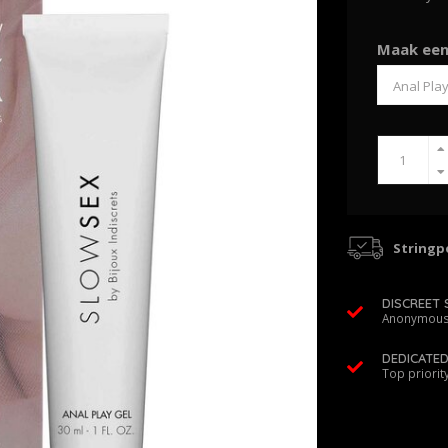
Maak een
Stringpo
DISCREET 
Anonymous
DEDICATE
Top priorit