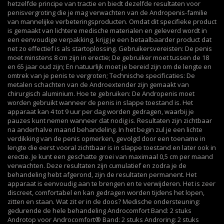
hetzelfde principe van tractie en biedt dezelfde resultaten voor
penisvergroting die je mag verwachten van de Andropenis-familie
van mannelijke verbeteringsproducten. Omdat dit specifieke product
is gemaakt van lichtere medische materialen en geleverd wordt in
een eenvoudige verpakking, krijg je een betaalbaarder product dat
net zo effectief is als startoplossing. Gebruikersvereisten: De penis
moet minstens 8 cm zijn in erectie; De gebruiker moet tussen de 18
en 65 jaar oud zijn; En natuurlijk moet je bereid zijn om de lengte en
omtrek van je penis te vergroten; Technische specificaties: De
metalen schachten van de Androextender zijn gemaakt van
chirurgisch aluminium. Hoe te gebruiken: De Andropenis moet
worden gebruikt wanneer de penis in slappe toestand is. Het
apparaat kan 4 tot 9 uur per dag worden gedragen, waarbij je
pauzes kunt nemen wanneer dat nodig is. Resultaten zijn zichtbaar
na anderhalve maand behandeling. In het begin zul je een lichte
verdikking van de penis opmerken, gevolgd door een toename in
lengte die eerst vooral zichtbaar is in slappe toestand en later ook in
erectie. Je kunt een geschatte groei van maximaal 0,5 cm per maand
verwachten. Deze resultaten zijn cumulatief en zodra je de
behandeling hebt afgerond, zijn de resultaten permanent. Het
apparaat is eenvoudig aan te brengen en te verwijderen. Het is zeer
discreet, comfortabel en kan gedragen worden tijdens het lopen,
zitten en staan. Wat zit er in de doos? Medische ondersteuning:
gedurende de hele behandeling Androcomfort Band: 2 stuks
Androtop voor Androcomfort® Band: 2 stuks Androring: 2 stuks