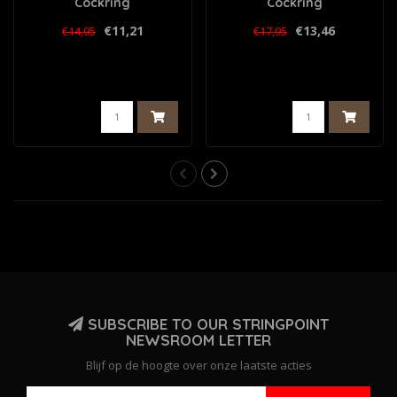
Cockring
Cockring
€11,21
€13,46
€14,95
€17,95
SUBSCRIBE TO OUR STRINGPOINT
NEWSROOM LETTER
Blijf op de hoogte over onze laatste acties