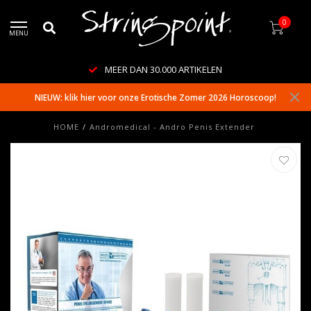
0
MENU
MEER DAN 30.000 ARTIKELEN
NIEUW: klik hier voor onze Erotische Zomer 2026 Horoscoop!
HOME
/
Andromedical - Andro Penis Extender