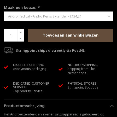
Maak een keuze:
*
Toevoegen aan winkelwagen
Stringpoint ships discreetly via PostNL
DISCREET SHIPPING
NO DROPSHIPPING
Anonymous packaging
Shipping from The
Netherlands
DEDICATED CUSTOMER
PHYSICAL STORES
SERVICE
Stringpoint Boutique
Top priority Service
Productomschrijving
Het Androextender-penisverlengingsapparaat is gebaseerd op