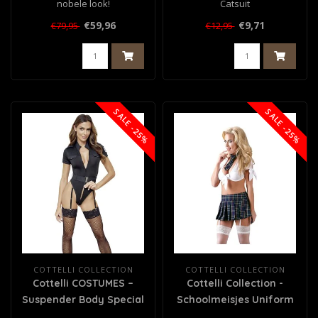
nobele look!
Catsuit
Set by Cottelli BONDAGE:
€59,96
€9,71
€79,95
€12,95
Licht gevoerd..
SALE -25%
SALE -25%
COTTELLI COLLECTION
COTTELLI COLLECTION
Cottelli COSTUMES –
Cottelli Collection -
Suspender Body Special
Schoolmeisjes Uniform
Police – Zwart