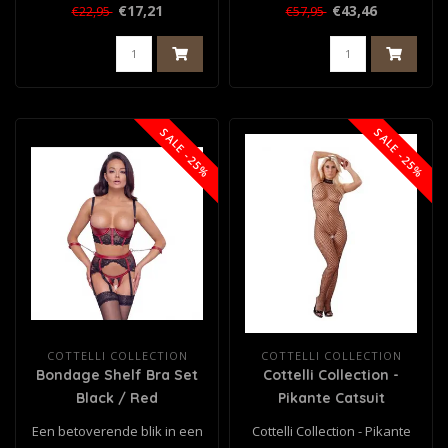
€17,21
€43,46
€22,95
€57,95
SALE -25%
SALE -25%
COTTELLI COLLECTION
COTTELLI COLLECTION
Bondage Shelf Bra Set
Cottelli Collection -
Black / Red
Pikante Catsuit
Een betoverende blik in een
Cottelli Collection - Pikante