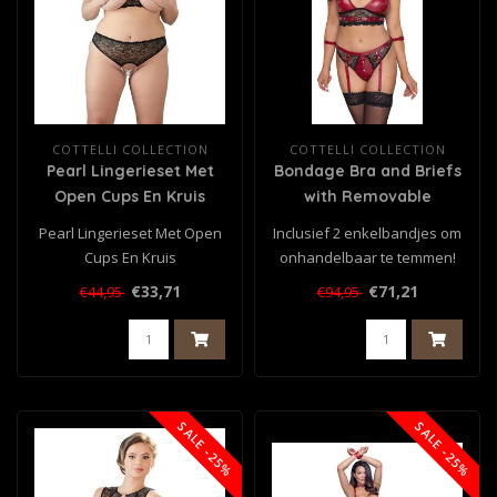
COTTELLI COLLECTION
COTTELLI COLLECTION
Pearl Lingerieset Met
Bondage Bra and Briefs
Open Cups En Kruis
with Removable
Suspender Straps
Pearl Lingerieset Met Open
Inclusief 2 enkelbandjes om
Cups En Kruis
onhandelbaar te temmen!
Bralette plus jarretelslip ..
€33,71
€71,21
€44,95
€94,95
SALE -25%
SALE -25%