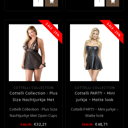
SALE -25%
SALE -25%
COTTELLI COLLECTION
COTTELLI COLLECTION
Cottelli Collection - Plus
Cottelli PARTY – Mini
Size Nachtjurkje Met
jurkje – Matte look
Open Cups
Cottelli Collection - Plus Size
Cottelli PARTY – Mini jurkje –
Nachtjurkje Met Open Cups
Matte look
€32,21
€48,71
€42,95
€64,95