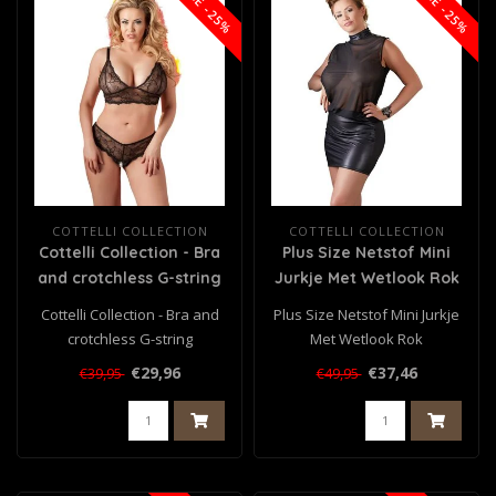
SALE -25%
SALE -25%
COTTELLI COLLECTION
COTTELLI COLLECTION
Cottelli Collection - Bra
Plus Size Netstof Mini
and crotchless G-string
Jurkje Met Wetlook Rok
Cottelli Collection - Bra and
Plus Size Netstof Mini Jurkje
crotchless G-string
Met Wetlook Rok
€29,96
€37,46
€39,95
€49,95