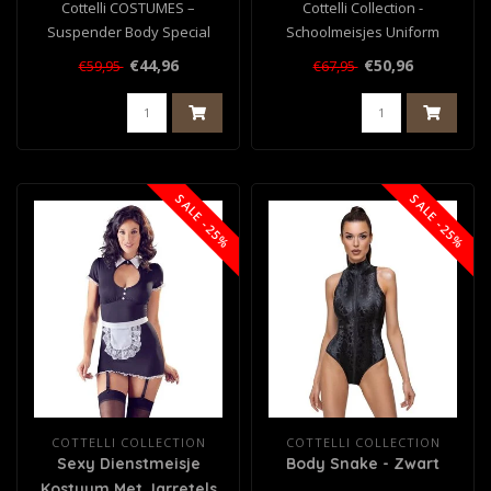
Cottelli COSTUMES –
Cottelli Collection -
Suspender Body Special
Schoolmeisjes Uniform
Police – Zwart
€44,96
€50,96
€59,95
€67,95
SALE -25%
SALE -25%
COTTELLI COLLECTION
COTTELLI COLLECTION
Sexy Dienstmeisje
Body Snake - Zwart
Kostuum Met Jarretels