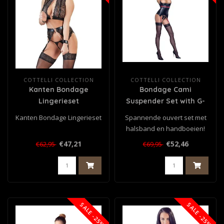
COTTELLI COLLECTION
COTTELLI COLLECTION
Kanten Bondage
Bondage Cami
Lingerieset
Suspender Set with G-
String
Kanten Bondage Lingerieset
Spannende ouvert set met
halsband en handboeien!
Openvallende jarretel
€47,21
€52,46
€62,95
€69,95
chemise ..
SALE -25%
SALE -25%