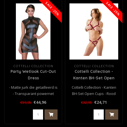
SALE -25%
SALE -25%
COTTELLI COLLECTION
COTTELLI COLLECTION
Party Wetlook Cut-Out
Cottelli Collection -
Dress
Kanten BH-Set Open
Cups - Rood
- Matte jurk die getailleerd is
Cottelli Collection - Kanten
- Transparant powernet
BH-Set Open Cups - Rood
inzetstukken aan de voor..
€44,96
€24,71
€59,95
€32,95