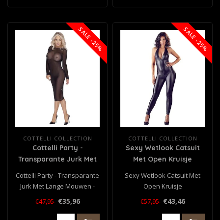
SALE -25%
SALE -25%
COTTELLI COLLECTION
COTTELLI COLLECTION
Cottelli Party -
Sexy Wetlook Catsuit
Transparante Jurk Met
Met Open Kruisje
Lange Mouwen - Zwart
Cottelli Party - Transparante
Sexy Wetlook Catsuit Met
Jurk Met Lange Mouwen -
Open Kruisje
Zwart
€35,96
€43,46
€47,95
€57,95