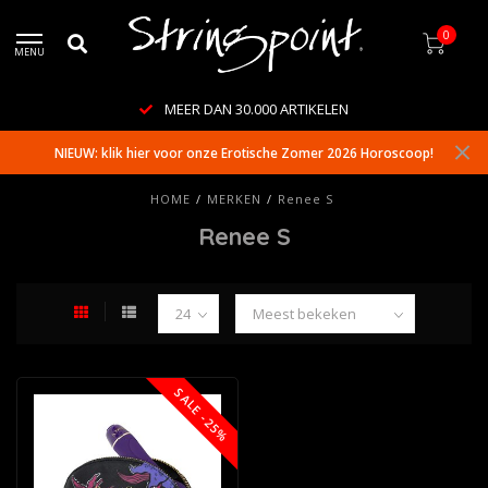
0
MENU
MEER DAN 30.000 ARTIKELEN
NIEUW: klik hier voor onze Erotische Zomer 2026 Horoscoop!
HOME
/
MERKEN
/
Renee S
Renee S
SALE -25%